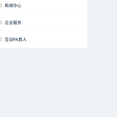
新闻中心
企业服务
互动PA真人