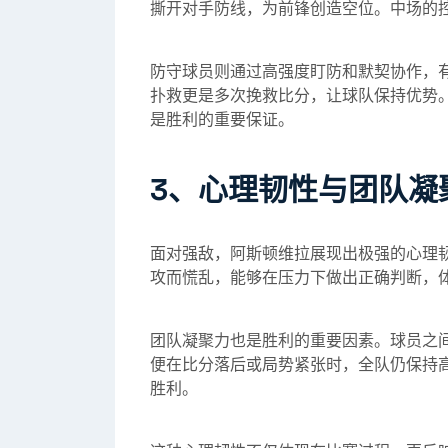
撕开对手防线，为前锋创造空位。中场的
防守球员则通过高强度盯防和默契协作，
扑救更是多次挽救比分，让球队保持优势
是胜利的重要保证。
3、心理韧性与团队凝
面对强敌，阿斯顿维拉展现出极强的心理
攻而慌乱，能够在压力下做出正确判断，
团队凝聚力也是胜利的重要因素。球员之
便在比分落后或局势紧张时，全队仍保持
胜利。