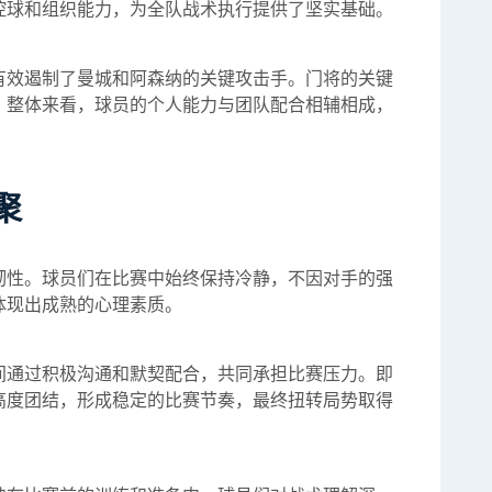
控球和组织能力，为全队战术执行提供了坚实基础。
有效遏制了曼城和阿森纳的关键攻击手。门将的关键
。整体来看，球员的个人能力与团队配合相辅相成，
聚
韧性。球员们在比赛中始终保持冷静，不因对手的强
体现出成熟的心理素质。
间通过积极沟通和默契配合，共同承担比赛压力。即
高度团结，形成稳定的比赛节奏，最终扭转局势取得