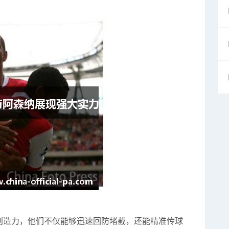
创造力，他们不仅能够迅速回防堵截，还能精准传球