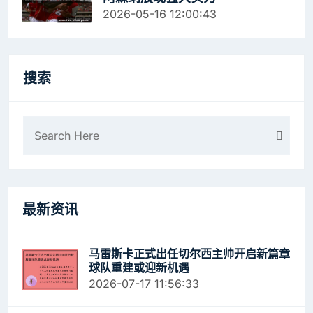
2026-05-16 12:00:43
搜索
最新资讯
马雷斯卡正式出任切尔西主帅开启新篇章
球队重建或迎新机遇
2026-07-17 11:56:33