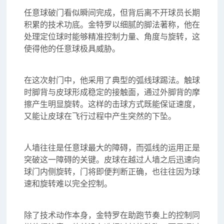
任意球破门看似瞬间完成，但背后离不开球员长期
积累的技术功底。金特罗以细腻的脚法著称，他在
处理定位球时能够精准控制力量、角度与旋转，这
使得他的任意球极具威胁。
在这次射门中，他采用了典型的弧线球踢法。触球
时脚背与皮球形成稳定的接触面，通过外脚背的摩
擦产生明显旋转。这样的击球方式既能保证速度，
又能让皮球在飞行过程中产生突然的下坠。
人墙往往是任意球最大的障碍，而弧线的运用正是
突破这一障碍的关键。皮球在越过人墙之后迅速向
球门内侧旋转，门将即便判断正确，也往往因为球
速和旋转难以完全控制。
除了技术动作本身，金特罗在助跑节奏上的控制同