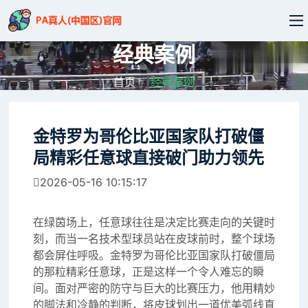
经典案例
首页
经典案例
金特罗为哥伦比亚国家队打破僵
局精彩任意球直接破门助力领先
2026-05-16 10:15:17
在绿茵场上，任意球往往是决定比赛走向的关键时
刻，而当一名技术型球员站在皮球前时，整个球场
都会屏住呼吸。金特罗为哥伦比亚国家队打破僵局
的那粒精彩任意球，正是这样一个令人难忘的瞬
间。面对严密的防守与巨大的比赛压力，他用精妙
的脚法和冷静的判断，将皮球划出一道优美弧线直