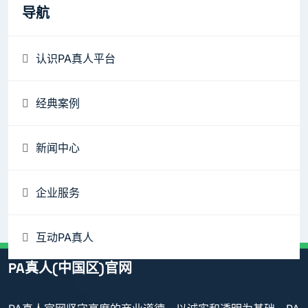
导航
认识PA真人平台
经典案例
新闻中心
企业服务
互动PA真人
PA真人(中国区)官网