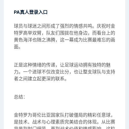
PA真人登录入口
球员与球迷之间形成了强烈的情感共鸣。庆祝时金
特罗高举双臂，队友们围拢在他身边，而看台上的
黄色海洋也随之沸腾，这一幕成为比赛最难忘的画
面。
正是这种情绪的传递，让足球运动拥有独特的魅
力。一个进球不仅改变比分，也让整支球队与支持
者之间建立起更深的联系。
总结：
金特罗为哥伦比亚国家队打破僵局的精彩任意球，
是技术、战术与心理素质完美结合的体现。从比赛
背景到射门细节，再到战术价值和情感影响，这粒