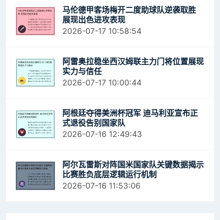
马伦德甲客场梅开二度助球队逆袭取胜
展现出色进攻表现
2026-07-17 10:58:54
阿雷奥拉稳坐西汉姆联主力门将位置展现
实力与信任
2026-07-17 10:00:44
阿根廷夺得美洲杯冠军 迪马利亚宣布正
式退役告别国家队
2026-07-16 12:49:43
阿尔瓦雷斯对阵国米国家队关键数据揭示
比赛胜负底层逻辑运行机制
2026-07-16 11:53:06