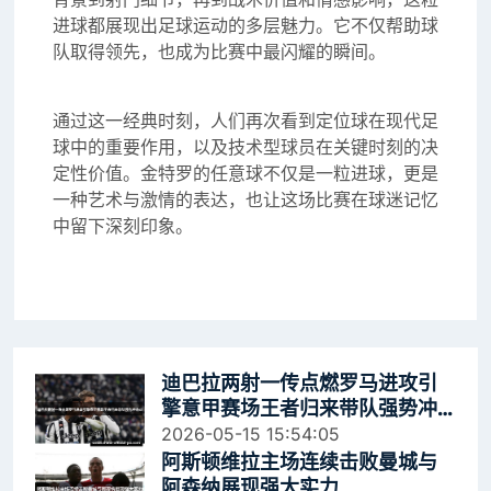
进球都展现出足球运动的多层魅力。它不仅帮助球
队取得领先，也成为比赛中最闪耀的瞬间。
通过这一经典时刻，人们再次看到定位球在现代足
球中的重要作用，以及技术型球员在关键时刻的决
定性价值。金特罗的任意球不仅是一粒进球，更是
一种艺术与激情的表达，也让这场比赛在球迷记忆
中留下深刻印象。
迪巴拉两射一传点燃罗马进攻引
擎意甲赛场王者归来带队强势冲
击欧
2026-05-15 15:54:05
阿斯顿维拉主场连续击败曼城与
阿森纳展现强大实力