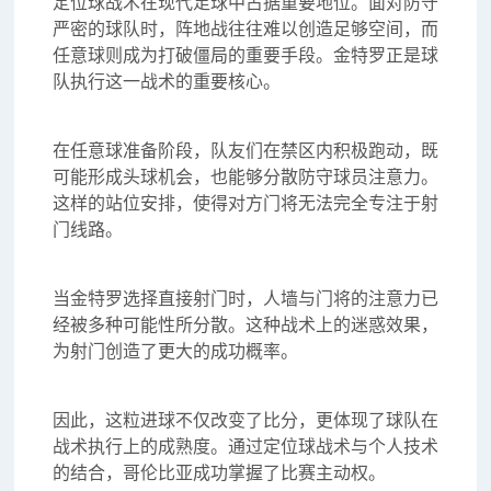
定位球战术在现代足球中占据重要地位。面对防守
严密的球队时，阵地战往往难以创造足够空间，而
任意球则成为打破僵局的重要手段。金特罗正是球
队执行这一战术的重要核心。
在任意球准备阶段，队友们在禁区内积极跑动，既
可能形成头球机会，也能够分散防守球员注意力。
这样的站位安排，使得对方门将无法完全专注于射
门线路。
当金特罗选择直接射门时，人墙与门将的注意力已
经被多种可能性所分散。这种战术上的迷惑效果，
为射门创造了更大的成功概率。
因此，这粒进球不仅改变了比分，更体现了球队在
战术执行上的成熟度。通过定位球战术与个人技术
的结合，哥伦比亚成功掌握了比赛主动权。