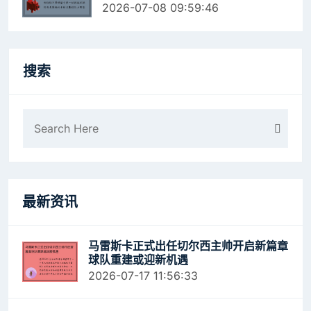
究探讨
2026-07-08 09:59:46
搜索
最新资讯
马雷斯卡正式出任切尔西主帅开启新篇章
球队重建或迎新机遇
2026-07-17 11:56:33