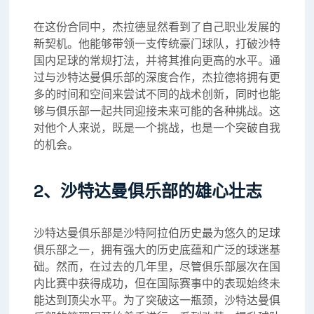
在这份合同中，杰拉德显然看到了自己职业发展的
新契机。他能够带领一支传统豪门球队，打破沙特
国内足球的常规打法，并将其推向更高的水平。通
过与沙特达曼俱乐部的深度合作，杰拉德将拥有更
多的时间和空间来尝试不同的战术创新，同时也能
够与俱乐部一起共同迎接未来可能的各种挑战。这
对他个人来说，既是一个挑战，也是一个突破自我
的机会。
2、沙特达曼俱乐部的雄心壮志
沙特达曼俱乐部是沙特阿拉伯历史最为悠久的足球
俱乐部之一，拥有强大的历史底蕴和广泛的球迷基
础。然而，在过去的几年里，尽管俱乐部屡次在国
内比赛中获得成功，但在国际赛事中的表现始终未
能达到顶尖水平。为了突破这一瓶颈，沙特达曼俱