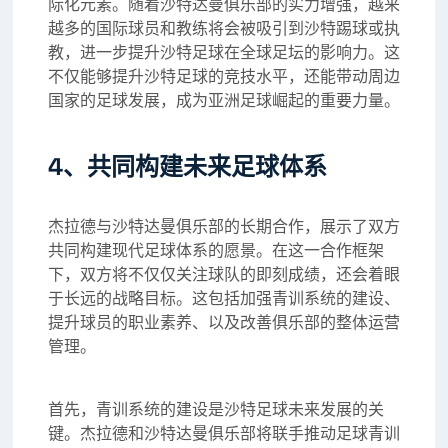
际化元素。随着沙特达曼俱乐部的实力增强，越来
越多的国际球员和教练将会被吸引到沙特踢球或执
教，进一步提升沙特足球在全球足坛的影响力。这
不仅能够提升沙特足球的竞技水平，还能带动周边
国家的足球发展，成为亚洲足球崛起的重要力量。
4、共同构建未来足球体系
杰拉德与沙特达曼俱乐部的长期合作，展示了双方
共同构建现代足球体系的愿景。在这一合作框架
下，双方将不仅仅关注球队的即刻成绩，还会着眼
于长远的战略目标。这包括加强青训系统的建设、
提升球员的职业素养、以及改善俱乐部的整体运营
管理。
首先，青训系统的建设是沙特足球未来发展的关
键。杰拉德和沙特达曼俱乐部将联手推动足球青训