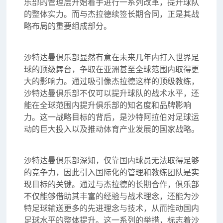
乐部的管理层开始着手进行一系列改革，提升球队
的整体实力。而与杰拉德续签长期合同，正是其战
略布局的重要组成部分。
沙特达曼俱乐部显然有意在未来几年内打入世界足
球的顶级舞台，争取在亚洲甚至全球范围内取得更
大的影响力。通过吸引像杰拉德这样的顶级教练，
沙特达曼俱乐部不仅可以提升球队的战术水平，还
能在全球范围内提升俱乐部的知名度和品牌影响
力。这一战略目标的背后，是沙特阿拉伯对足球运
动的巨大投入以及推动体育产业发展的国家战略。
沙特达曼俱乐部深知，仅靠国内球员无法取得足够
的竞争力，因此引入国际化的管理和教练团队是实
现目标的关键。通过与杰拉德的长期合作，俱乐部
不仅能够借助其丰富的经验与战术理念，还能为沙
特足球输送更多的先进理念与技术，从而推动国内
足球水平的整体提升。这一系列的举措，标志着沙