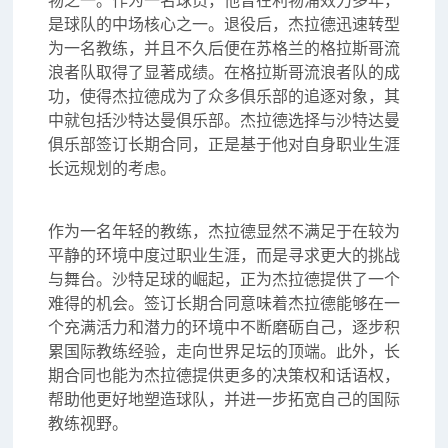
物之一。作为一名球员，他曾在利物浦效力多年，
是球队的中场核心之一。退役后，杰拉德迅速转型
为一名教练，并且不久后便在苏格兰的格拉斯哥流
浪者队取得了显著成绩。在格拉斯哥流浪者队的成
功，使得杰拉德成为了众多俱乐部的追逐对象，其
中就包括沙特达曼俱乐部。杰拉德选择与沙特达曼
俱乐部签订长期合同，正是基于他对自身职业生涯
长远规划的考虑。
作为一名年轻的教练，杰拉德显然不满足于在较为
平静的环境中度过职业生涯，而是寻求更大的挑战
与舞台。沙特足球的崛起，正为杰拉德提供了一个
难得的机会。签订长期合同意味着杰拉德能够在一
个充满活力和潜力的环境中不断磨砺自己，逐步积
累国际教练经验，走向世界足坛的顶端。此外，长
期合同也能为杰拉德提供更多的决策权和话语权，
帮助他更好地塑造球队，并进一步拓宽自己的国际
教练视野。