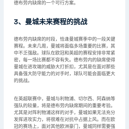
德布劳内缺席的一个可行方案。
3、曼城未来赛程的挑战
德布劳内缺席的时段，恰逢曼城赛季中的一段关键
赛程。未来几周，曼城将面临多场重要的比赛，其
中不乏强敌。球队在欧冠和英超的赛程安排非常紧
密，每一场比赛都不容有失。德布劳内的缺席使得
曼城在进攻端的威胁大打折扣，尤其是在面对那些
具备强大防守能力的对手时，球队可能会面临更大
的挑战。
在英超联赛中，曼城与利物浦、切尔西、阿森纳等
强队的较量，将是德布劳内缺席期间的重要考验。
尤其是对阵利物浦这样的对手，曼城如果无法充分
发挥进攻实力，将很难在对抗中占据上风。而在欧
冠的赛场上，面对其他欧洲豪门，曼城同样需要强