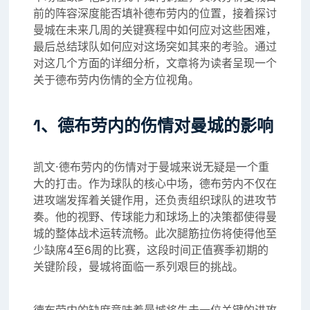
前的阵容深度能否填补德布劳内的位置，接着探讨
曼城在未来几周的关键赛程中如何应对这些困难，
最后总结球队如何应对这场突如其来的考验。通过
对这几个方面的详细分析，文章将为读者呈现一个
关于德布劳内伤情的全方位视角。
1、德布劳内的伤情对曼城的影响
凯文·德布劳内的伤情对于曼城来说无疑是一个重
大的打击。作为球队的核心中场，德布劳内不仅在
进攻端发挥着关键作用，还负责组织球队的进攻节
奏。他的视野、传球能力和球场上的决策都使得曼
城的整体战术运转流畅。此次腿筋拉伤将使得他至
少缺席4至6周的比赛，这段时间正值赛季初期的
关键阶段，曼城将面临一系列艰巨的挑战。