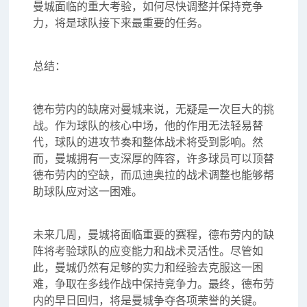
曼城面临的重大考验，如何尽快调整并保持竞争
力，将是球队接下来最重要的任务。
总结：
德布劳内的缺席对曼城来说，无疑是一次巨大的挑
战。作为球队的核心中场，他的作用无法轻易替
代，球队的进攻节奏和整体战术将受到影响。然
而，曼城拥有一支深厚的阵容，许多球员可以顶替
德布劳内的空缺，而瓜迪奥拉的战术调整也能够帮
助球队应对这一困难。
未来几周，曼城将面临重要的赛程，德布劳内的缺
阵将考验球队的应变能力和战术灵活性。尽管如
此，曼城仍然有足够的实力和经验去克服这一困
难，争取在多线作战中保持竞争力。最终，德布劳
内的早日回归，将是曼城争夺各项荣誉的关键。