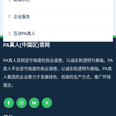
企业服务
互动PA真人
PA真人(中国区)官网
PA真人官网坚守高度的商业道德，以诚实和透明为基础。PA
真人平台坚守高度的商业道德，以诚实和透明为基础。PA真
人集团的企业致力于发展绿色、低碳的生产方式，推广环保
理念。