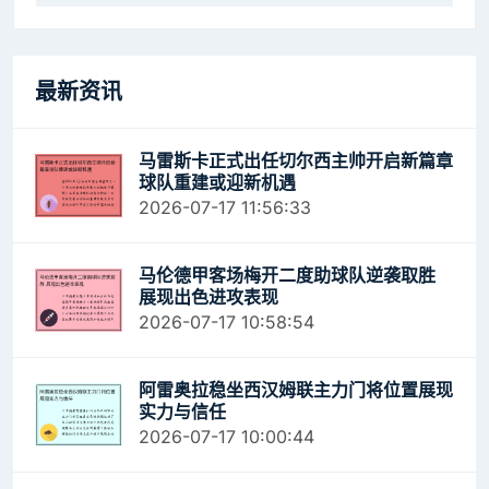
最新资讯
马雷斯卡正式出任切尔西主帅开启新篇章
球队重建或迎新机遇
2026-07-17 11:56:33
马伦德甲客场梅开二度助球队逆袭取胜
展现出色进攻表现
2026-07-17 10:58:54
阿雷奥拉稳坐西汉姆联主力门将位置展现
实力与信任
2026-07-17 10:00:44