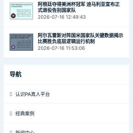
阿根廷夺得美洲杯冠军 迪马利亚宣布正
式退役告别国家队
2026-07-16 12:49:43
阿尔瓦雷斯对阵国米国家队关键数据揭示
比赛胜负底层逻辑运行机制
2026-07-16 11:53:06
导航
认识PA真人平台
经典案例
新闻中心