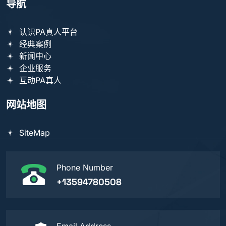
导航
认识PA真人平台
经典案例
新闻中心
企业服务
互动PA真人
网站地图
SiteMap
Phone Number
+13594780508
Email Address