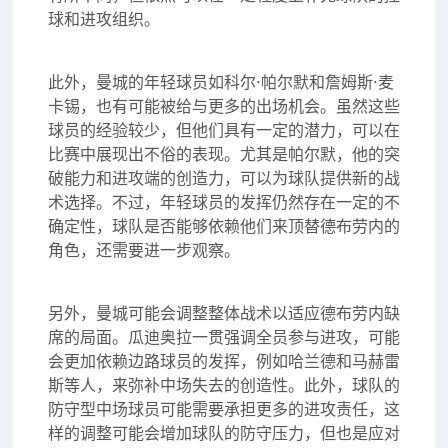
球和进攻组织。
此外，曼城的年轻球员如科尔·帕尔默和詹姆斯·麦
卡锡，也有可能被给与更多的出场机会。虽然这些
球员的经验较少，但他们具有一定的潜力，可以在
比赛中展现出不俗的表现。尤其是帕尔默，他的突
破能力和进攻端的创造力，可以为球队提供新的战
术选择。不过，年轻球员的发挥仍然存在一定的不
确定性，球队是否能够依赖他们来顶替德布劳内的
角色，还需要进一步观察。
另外，曼城可能会调整整体战术以适应德布劳内缺
席的局面。瓜迪奥拉一贯强调全员参与进攻，可能
会更加依赖边路球员的发挥，例如哈兰德和马赫雷
斯等人，来弥补中场失去的创造性。此外，球队的
防守型中场球员可能需要承担更多的进攻责任，这
样的调整可能会增加球队的防守压力，但也是应对