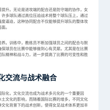
著提升。无论是进攻端的配合还是防守端的协作，女
。许多球队通过高位压迫战术将整个球队压上，通过
强度逼迫，这种协同配合不仅能够提升球队的整体攻
局面。
培养。训练中，教练员不断加强球员之间的配合与默
确保球员在比赛中能够做到心有灵犀。尤其是在比赛
团队精神和战斗力，进一步提高了比赛的可变性和胜
化交流与战术融合
国际化，文化交流也成为战术多元化的一个重要因
本土文化的影响，而随着国际比赛的增多，不同文化
种文化背景下的战术创新，使得女足战术体系更加丰