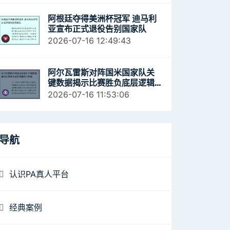
阿根廷夺得美洲杯冠军 迪马利
亚宣布正式退役告别国家队
2026-07-16 12:49:43
阿尔瓦雷斯对阵国米国家队关
键数据揭示比赛胜负底层逻辑
运行机制
2026-07-16 11:53:06
导航
认识PA真人平台
经典案例