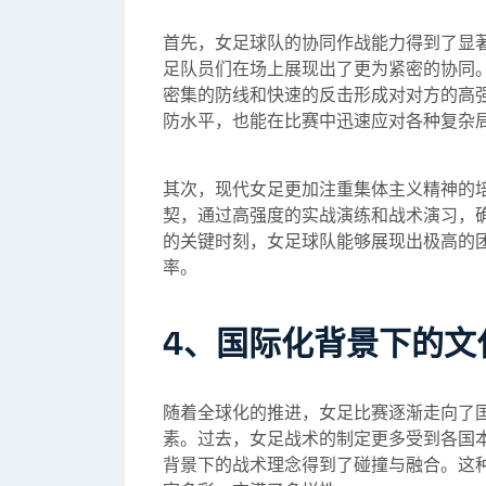
首先，女足球队的协同作战能力得到了显
足队员们在场上展现出了更为紧密的协同
密集的防线和快速的反击形成对对方的高
防水平，也能在比赛中迅速应对各种复杂
其次，现代女足更加注重集体主义精神的
契，通过高强度的实战演练和战术演习，
的关键时刻，女足球队能够展现出极高的
率。
4、国际化背景下的文
随着全球化的推进，女足比赛逐渐走向了
素。过去，女足战术的制定更多受到各国
背景下的战术理念得到了碰撞与融合。这