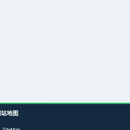
网站地图
SiteMap