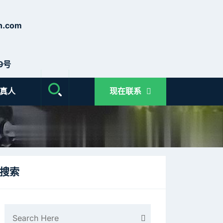
n.com
9号
A真人
现在联系
搜索