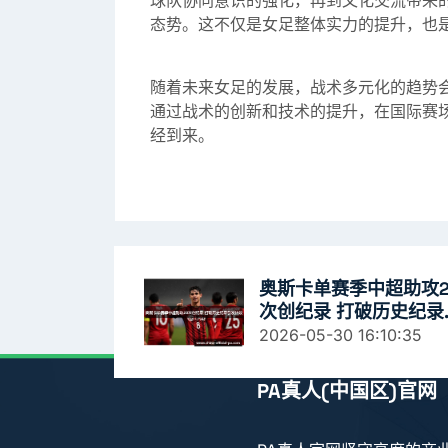
球队协同意识的强化，再到文化交流带来
态势。这不仅是女足整体实力的提升，也
随着未来女足的发展，战术多元化的趋势
通过战术的创新和技术的提升，在国际赛
经到来。
奥斯卡单赛季中超助攻2
次创纪录 打破历史纪录
发热议
2026-05-30 16:10:35
PA真人(中国区)官网