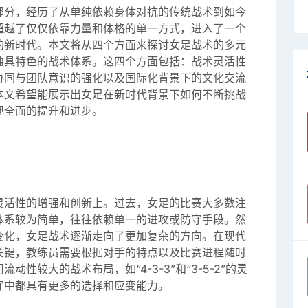
部分，经历了从单纯依赖身体对抗的传统战术到如今
超越了仅仅依靠力量和体格的单一方式，进入了一个
的新时代。本文将从四个方面来探讨女足战术的多元
独具特色的战术体系。这四个方面包括：战术灵活性
协同与团队意识的强化以及国际化背景下的文化交流
本文希望能展示出女足在新时代背景下如何不断挑战
现全面的提升和进步。
灵活性的增强和创新上。过去，女足的比赛大多数注
体系较为简单，往往依赖单一的进攻或防守手段。然
变化，女足战术逐渐走向了更加复杂的方向。在现代
关键，教练员需要根据对手的特点以及比赛进程随时
性较大的战术布局，如“4-3-3”和“3-5-2”的灵
守中都具有更多的选择和应变能力。