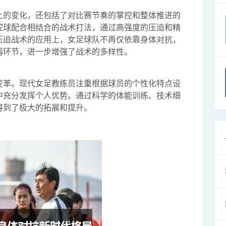
上的变化，还包括了对比赛节奏的掌控和整体推进的
控球配合相结合的战术打法，通过高强度的压迫和精
压迫战术的应用上，女足球队不再仅依靠身体对抗，
弱环节，进一步增强了战术的多样性。
变革。现代女足教练员注重根据球员的个性化特点设
中充分发挥个人优势。通过科学的体能训练、技术细
得到了极大的拓展和提升。