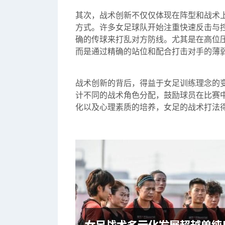
其次，战术创新不仅仅体现在阵型和战术
方式。许多女足球队开始注重快速反击与
确的传球来打乱对方防线。尤其是在高位
而是通过精确的站位和配合打击对手的薄
战术创新的背后，得益于女足训练理念的
计不同的战术角色分配，鼓励球员在比赛
化以及心理素质的培养，女足的战术打法