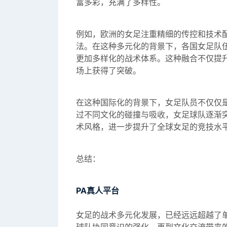
富多彩，充满了多样性。
例如，欧洲的女足注重精细的传控和技术
法。在这种多元化的背景下，各国女足队
更加多样化的战术体系。这种融合不仅提
场上获得了突破。
在这种国际化的背景下，女足队员不仅仅
过不同文化的碰撞与吸收，女足球队逐渐
术风格，进一步提升了全球女足的竞技水
总结：
PA真人平台
女足的战术多元化发展，已经远远超越了