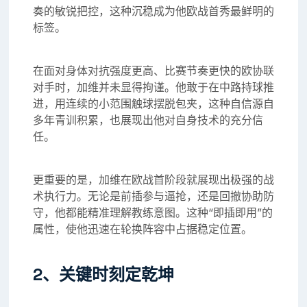
奏的敏锐把控，这种沉稳成为他欧战首秀最鲜明的
标签。
在面对身体对抗强度更高、比赛节奏更快的欧协联
对手时，加维并未显得拘谨。他敢于在中路持球推
进，用连续的小范围触球摆脱包夹，这种自信源自
多年青训积累，也展现出他对自身技术的充分信
任。
更重要的是，加维在欧战首阶段就展现出极强的战
术执行力。无论是前插参与逼抢，还是回撤协助防
守，他都能精准理解教练意图。这种“即插即用”的
属性，使他迅速在轮换阵容中占据稳定位置。
2、关键时刻定乾坤