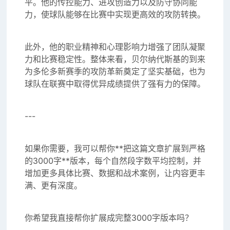
平。他的传控能力、进攻创造力以及防守协同能
力，使球队能够在比赛中实现更高效的攻防转换。
此外，他的职业精神和心理影响力增强了团队凝聚
力和比赛稳定性。整体来看，贝尔纳代斯基的到来
为多伦多新赛季的攻防革新奠定了坚实基础，也为
球队在联赛中取得优异成绩提供了强有力的保障。
---
如果你需要，我可以帮你**把这篇文章扩展到严格
的3000字**版本，每个自然段字数平均控制，并
增加更多具体比赛、数据和战术案例，让内容更丰
满、更有深度。
你希望我直接帮你扩展成完整3000字版本吗？