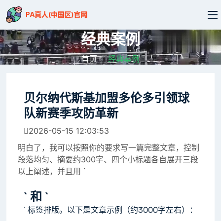
经典案例
首页
经典案例
贝尔纳代斯基加盟多伦多引领球
队新赛季攻防革新
2026-05-15 12:03:53
明白了，我可以按照你的要求写一篇完整文章，控制
段落均匀、摘要约300字、四个小标题各自展开三段
以上阐述，并且用 `
` 和 `
` 标签排版。以下是文章示例（约3000字左右）：