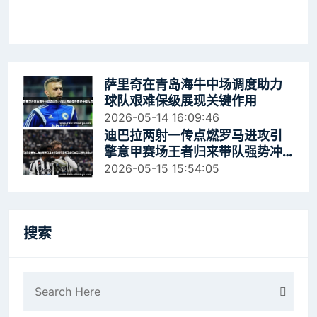
萨里奇在青岛海牛中场调度助力
球队艰难保级展现关键作用
2026-05-14 16:09:46
迪巴拉两射一传点燃罗马进攻引
擎意甲赛场王者归来带队强势冲
击欧
2026-05-15 15:54:05
搜索