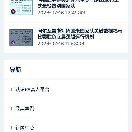
阿根廷夺得美洲杯冠军 迪马利亚宣布正
式退役告别国家队
2026-07-16 12:49:43
阿尔瓦雷斯对阵国米国家队关键数据揭示
比赛胜负底层逻辑运行机制
2026-07-16 11:53:06
导航
认识PA真人平台
经典案例
新闻中心