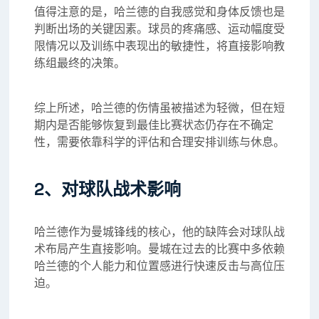
值得注意的是，哈兰德的自我感觉和身体反馈也是
判断出场的关键因素。球员的疼痛感、运动幅度受
限情况以及训练中表现出的敏捷性，将直接影响教
练组最终的决策。
综上所述，哈兰德的伤情虽被描述为轻微，但在短
期内是否能够恢复到最佳比赛状态仍存在不确定
性，需要依靠科学的评估和合理安排训练与休息。
2、对球队战术影响
哈兰德作为曼城锋线的核心，他的缺阵会对球队战
术布局产生直接影响。曼城在过去的比赛中多依赖
哈兰德的个人能力和位置感进行快速反击与高位压
迫。