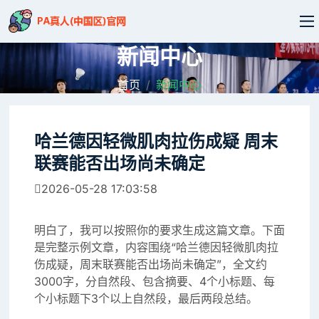
新闻中心
首页
新闻中心
哈兰德因轻微肌肉拉伤成疑 周末
联赛能否出场尚未确定
2026-05-28 17:03:58
明白了，我可以按照你的要求生成这篇文章。下面
是完整示例文章，内容围绕“哈兰德因轻微肌肉拉
伤成疑，周末联赛能否出场尚未确定”，全文约
3000字，分自然段、包含摘要、4个小标题、每
个小标题下3个以上自然段，最后两段总结。