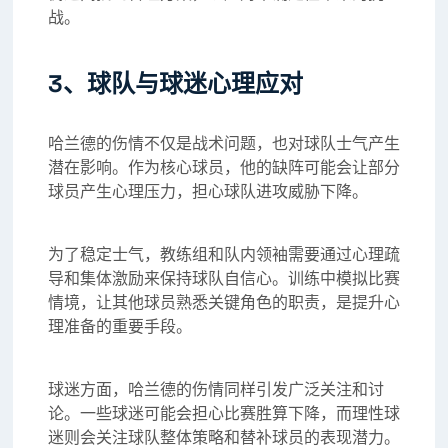
战。
3、球队与球迷心理应对
哈兰德的伤情不仅是战术问题，也对球队士气产生
潜在影响。作为核心球员，他的缺阵可能会让部分
球员产生心理压力，担心球队进攻威胁下降。
为了稳定士气，教练组和队内领袖需要通过心理疏
导和集体激励来保持球队自信心。训练中模拟比赛
情境，让其他球员熟悉关键角色的职责，是提升心
理准备的重要手段。
球迷方面，哈兰德的伤情同样引发广泛关注和讨
论。一些球迷可能会担心比赛胜算下降，而理性球
迷则会关注球队整体策略和替补球员的表现潜力。