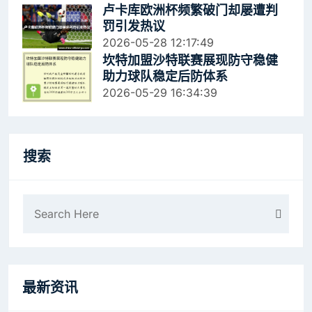
卢卡库欧洲杯频繁破门却屡遭判
罚引发热议
2026-05-28 12:17:49
坎特加盟沙特联赛展现防守稳健
助力球队稳定后防体系
2026-05-29 16:34:39
搜索
最新资讯