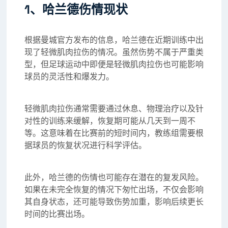
1、哈兰德伤情现状
根据曼城官方发布的信息，哈兰德在近期训练中出
现了轻微肌肉拉伤的情况。虽然伤势不属于严重类
型，但足球运动中即便是轻微肌肉拉伤也可能影响
球员的灵活性和爆发力。
轻微肌肉拉伤通常需要通过休息、物理治疗以及针
对性的训练来缓解，恢复期可能从几天到一周不
等。这意味着在比赛前的短时间内，教练组需要根
据球员的恢复状况进行科学评估。
此外，哈兰德的伤情也可能存在潜在的复发风险。
如果在未完全恢复的情况下匆忙出场，不仅会影响
其自身状态，还可能导致伤势加重，影响后续更长
时间的比赛出场。