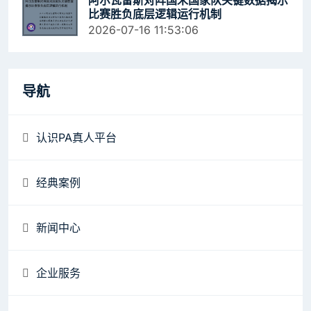
阿尔瓦雷斯对阵国米国家队关键数据揭示
比赛胜负底层逻辑运行机制
2026-07-16 11:53:06
导航
认识PA真人平台
经典案例
新闻中心
企业服务