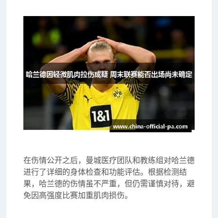
在伤情公开之后，曼城医疗团队和教练组对哈兰德
进行了详细的身体检查和功能评估。根据检测结
果，哈兰德的伤情虽不严重，但仍需谨慎对待，避
免因高强度比赛加重肌肉损伤。