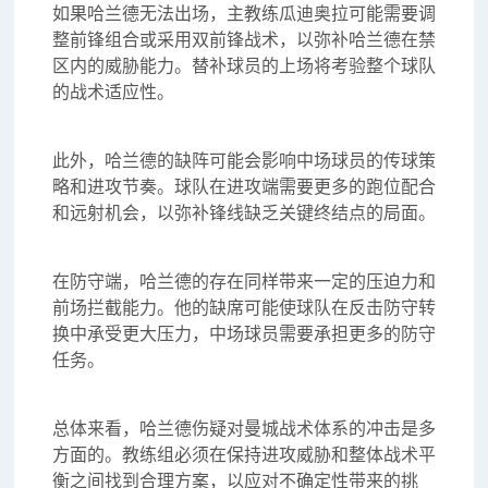
如果哈兰德无法出场，主教练瓜迪奥拉可能需要调
整前锋组合或采用双前锋战术，以弥补哈兰德在禁
区内的威胁能力。替补球员的上场将考验整个球队
的战术适应性。
此外，哈兰德的缺阵可能会影响中场球员的传球策
略和进攻节奏。球队在进攻端需要更多的跑位配合
和远射机会，以弥补锋线缺乏关键终结点的局面。
在防守端，哈兰德的存在同样带来一定的压迫力和
前场拦截能力。他的缺席可能使球队在反击防守转
换中承受更大压力，中场球员需要承担更多的防守
任务。
总体来看，哈兰德伤疑对曼城战术体系的冲击是多
方面的。教练组必须在保持进攻威胁和整体战术平
衡之间找到合理方案，以应对不确定性带来的挑