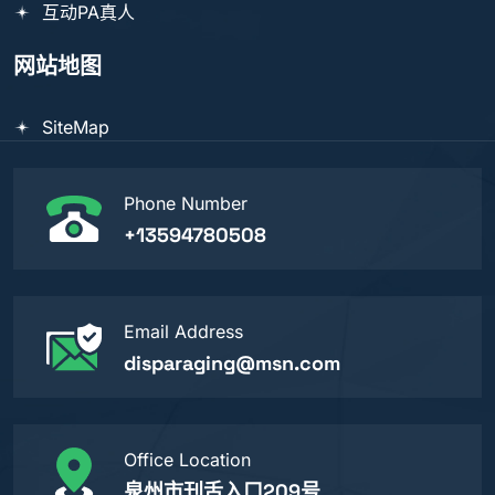
互动PA真人
网站地图
SiteMap
Phone Number
+13594780508
Email Address
disparaging@msn.com
Office Location
泉州市刊舌入口209号