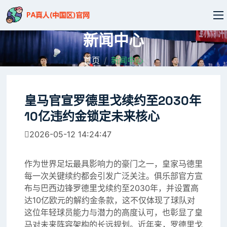
新闻中心
首页
新闻中心
皇马官宣罗德里戈续约至2030年
10亿违约金锁定未来核心
2026-05-12 14:24:47
作为世界足坛最具影响力的豪门之一，皇家马德里
每一次关键续约都会引发广泛关注。俱乐部官方宣
布与巴西边锋罗德里戈续约至2030年，并设置高
达10亿欧元的解约金条款，这不仅体现了球队对
这位年轻球员能力与潜力的高度认可，也彰显了皇
马对未来阵容架构的长远规划。近年来，罗德里戈