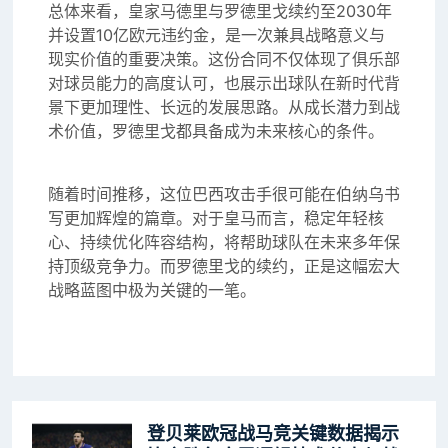
总体来看，皇家马德里与罗德里戈续约至2030年
并设置10亿欧元违约金，是一次兼具战略意义与
现实价值的重要决策。这份合同不仅体现了俱乐部
对球员能力的高度认可，也展示出球队在新时代背
景下更加理性、长远的发展思路。从成长潜力到战
术价值，罗德里戈都具备成为未来核心的条件。
随着时间推移，这位巴西攻击手很可能在伯纳乌书
写更加辉煌的篇章。对于皇马而言，稳定年轻核
心、持续优化阵容结构，将帮助球队在未来多年保
持顶级竞争力。而罗德里戈的续约，正是这幅宏大
战略蓝图中极为关键的一笔。
登贝莱欧冠战马竞关键数据揭示