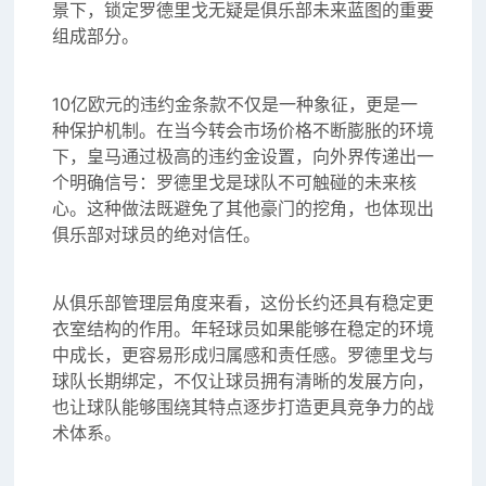
景下，锁定罗德里戈无疑是俱乐部未来蓝图的重要
组成部分。
10亿欧元的违约金条款不仅是一种象征，更是一
种保护机制。在当今转会市场价格不断膨胀的环境
下，皇马通过极高的违约金设置，向外界传递出一
个明确信号：罗德里戈是球队不可触碰的未来核
心。这种做法既避免了其他豪门的挖角，也体现出
俱乐部对球员的绝对信任。
从俱乐部管理层角度来看，这份长约还具有稳定更
衣室结构的作用。年轻球员如果能够在稳定的环境
中成长，更容易形成归属感和责任感。罗德里戈与
球队长期绑定，不仅让球员拥有清晰的发展方向，
也让球队能够围绕其特点逐步打造更具竞争力的战
术体系。