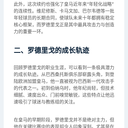
此外，这次续约也强化了皇马近年来“年轻化战略”
的连续性。维尼修斯、卡马文加、巴尔韦德等一批
年轻球员的长期合同，使球队未来十年都拥有稳定
核心框架，而罗德里戈正是其中最具攻击力与创造
力的重要一环。
二、罗德里戈的成长轨迹
回顾罗德里戈的职业生涯，可以看到一条极具潜力
的成长轨迹。从巴西桑托斯俱乐部崭露头角，到登
陆欧洲加盟皇马，他一直被视为巴西新一代攻击手
的代表之一。初到伯纳乌时，他年纪尚轻，但技术
细腻、速度出众、门前嗅觉敏锐，这些特点让他迅
速吸引了球迷与教练组的关注。
在皇马的早期阶段，罗德里戈并不是绝对主力，但
他在关键比赛中的表现却令人印象深刻。尤其是在