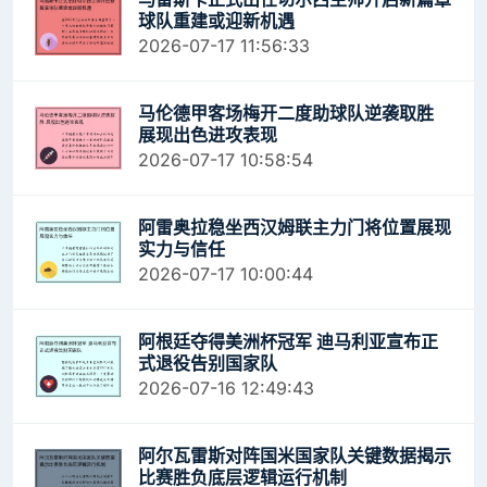
球队重建或迎新机遇
2026-07-17 11:56:33
马伦德甲客场梅开二度助球队逆袭取胜
展现出色进攻表现
2026-07-17 10:58:54
阿雷奥拉稳坐西汉姆联主力门将位置展现
实力与信任
2026-07-17 10:00:44
阿根廷夺得美洲杯冠军 迪马利亚宣布正
式退役告别国家队
2026-07-16 12:49:43
阿尔瓦雷斯对阵国米国家队关键数据揭示
比赛胜负底层逻辑运行机制