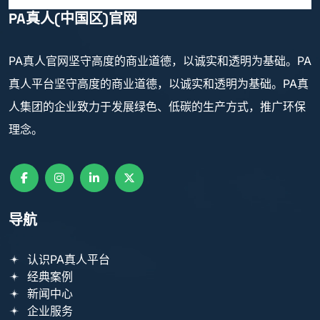
PA真人(中国区)官网
PA真人官网坚守高度的商业道德，以诚实和透明为基础。PA
真人平台坚守高度的商业道德，以诚实和透明为基础。PA真
人集团的企业致力于发展绿色、低碳的生产方式，推广环保
理念。
导航
认识PA真人平台
经典案例
新闻中心
企业服务