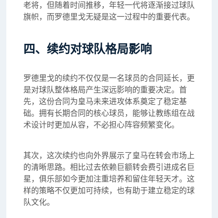
老将，但随着时间推移，年轻一代将逐渐接过球队
旗帜，而罗德里戈无疑是这一过程中的重要代表。
四、续约对球队格局影响
罗德里戈的续约不仅仅是一名球员的合同延长，更
是对球队整体格局产生深远影响的重要决定。首
先，这份合同为皇马未来进攻体系奠定了稳定基
础。拥有长期合同的核心球员，能够让教练组在战
术设计时更加从容，不必担心阵容频繁变化。
其次，这次续约也向外界展示了皇马在转会市场上
的清晰思路。相比过去依赖巨额转会费引进成名巨
星，俱乐部如今更加注重培养和留住年轻天才。这
样的策略不仅更加可持续，也有助于建立稳定的球
队文化。