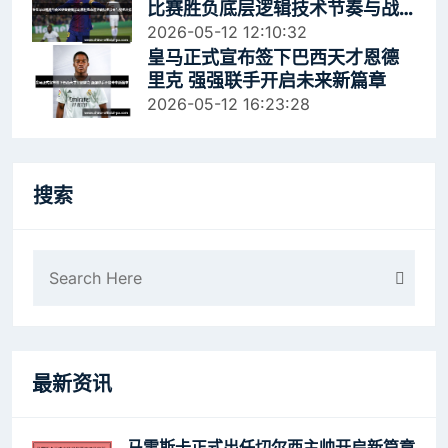
比赛胜负底层逻辑技术节奏与战
术选择
2026-05-12 12:10:32
皇马正式宣布签下巴西天才恩德
里克 强强联手开启未来新篇章
2026-05-12 16:23:28
搜索
最新资讯
马雷斯卡正式出任切尔西主帅开启新篇章