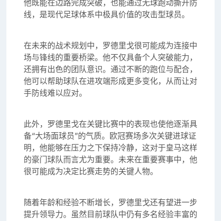
他既能在边路完成突破，也能通过无球跑动撕开防
线，是现代足球体系中极具价值的攻击型球员。
在未来的战术规划中，罗德里戈很可能成为连接中
场与锋线的重要桥梁。他不仅具备个人突破能力，
还拥有出色的团队意识。通过不断的跑位与配合，
他可以帮助球队在进攻端形成更多变化，从而让对
手防线难以应对。
此外，罗德里戈在关键比赛中的表现也使他逐渐具
备“大场面球员”的气质。欧冠赛场多次关键进球证
明，他能够在压力之下保持冷静，这对于皇马这样
的豪门球队而言尤为重要。未来在重要赛事中，他
很可能成为决定比赛走势的关键人物。
随着年龄和经验不断增长，罗德里戈还有望进一步
提升领导力。虽然目前球队中仍有多名经验丰富的